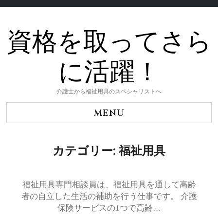
資格を取ってさら
Skip
to
content
に活躍！
介護士から福祉用具のスペシャリストへ
MENU
カテゴリー:
福祉用具
福祉用具専門相談員は、福祉用具を通して高齢
者の自立した生活の補助を行う仕事です。 介護
保険サービスの1つで高齢…